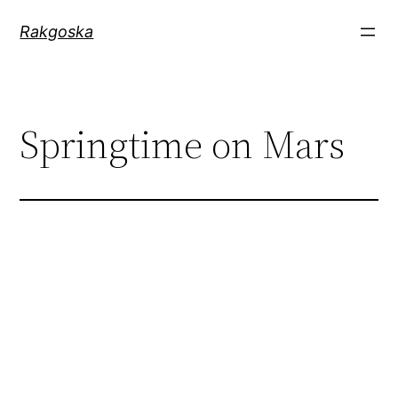
Zum
Rakgoska
Inhalt
springen
Springtime on Mars