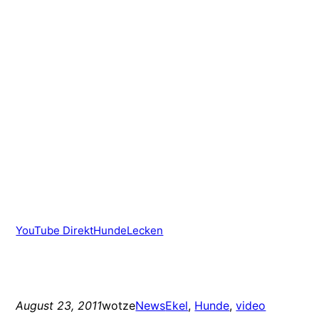
YouTube DirektHundeLecken
August 23, 2011
wotze
News
Ekel
, 
Hunde
, 
video