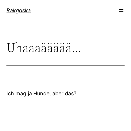
Zum
Rakgoska
Inhalt
springen
Uhaaaäääää…
Ich mag ja Hunde, aber das?