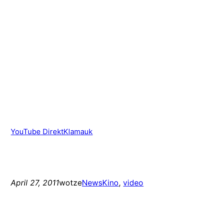
YouTube DirektKlamauk
April 27, 2011
wotze
News
Kino
, 
video