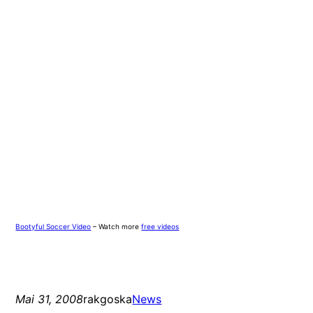
Bootyful Soccer Video
– Watch more
free videos
Mai 31, 2008
rakgoska
News