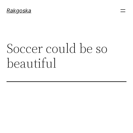
Zum
Rakgoska
Inhalt
springen
Soccer could be so
beautiful