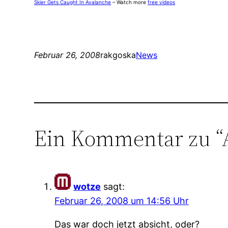
Skier Gets Caught In Avalanche
– Watch more
free videos
Februar 26, 2008
rakgoska
News
Ein Kommentar zu “
wotze
sagt:
Februar 26, 2008 um 14:56 Uhr
Das war doch jetzt absicht, oder?