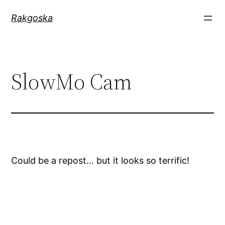
Zum
Rakgoska
Inhalt
springen
SlowMo Cam
Could be a repost… but it looks so terrific!