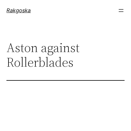
Zum
Rakgoska
Inhalt
springen
Aston against
Rollerblades