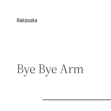
Zum
Inhalt
springen
Rakgoska
Bye Bye Arm