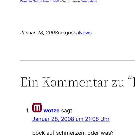
Wrestler Snaps Arm In Half
– Watch more
free videos
Januar 28, 2008
rakgoska
News
Ein Kommentar zu “
wotze
sagt:
Januar 28, 2008 um 21:08 Uhr
bock auf schmerzen, oder was?