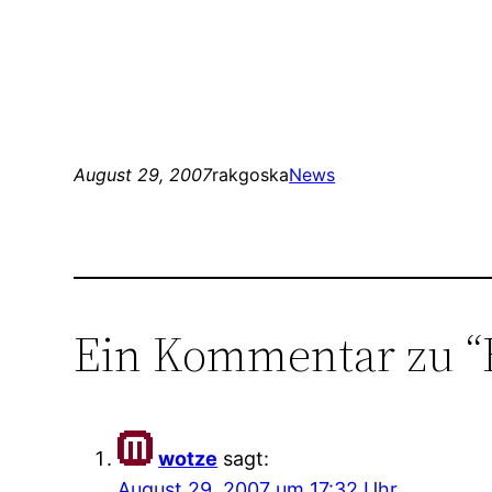
August 29, 2007
rakgoska
News
Ein Kommentar zu “
wotze
sagt:
August 29, 2007 um 17:32 Uhr