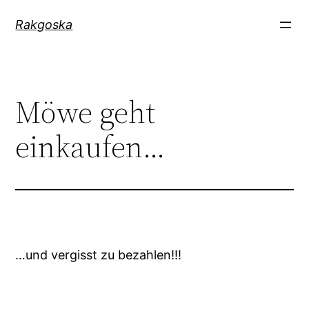
Zum
Rakgoska
Inhalt
springen
Möwe geht
einkaufen…
…und vergisst zu bezahlen!!!