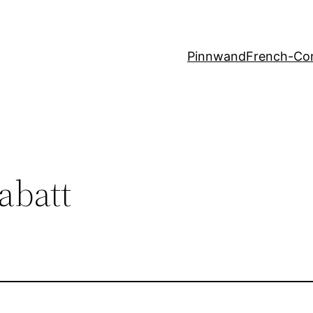
Pinnwand
French-Co
abatt