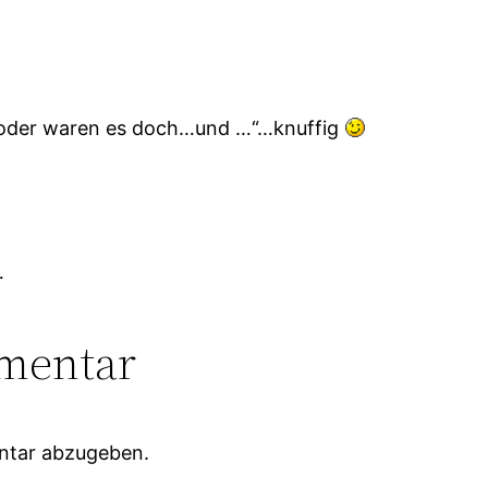
r…“oder waren es doch…und …“…knuffig
…
mentar
ntar abzugeben.