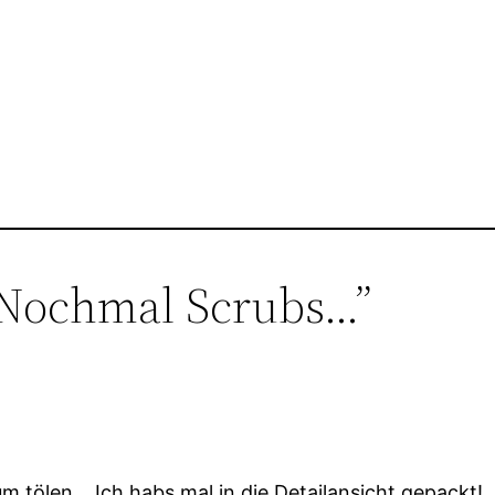
Nochmal Scrubs…”
um tölen… Ich habs mal in die Detailansicht gepackt!