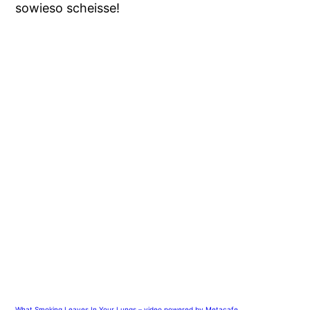
sowieso scheisse!
What Smoking Leaves In Your Lungs – video powered by Metacafe