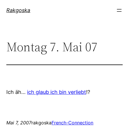
Zum
Rakgoska
Inhalt
springen
Montag 7. Mai 07
Ich äh…
ich glaub ich bin verliebt
!?
Mai 7, 2007
rakgoska
French-Connection