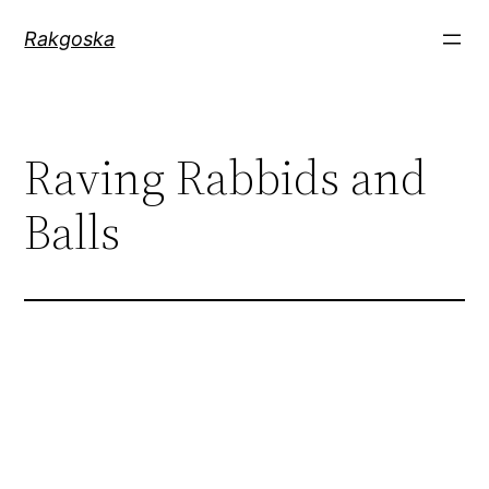
Zum
Rakgoska
Inhalt
springen
Raving Rabbids and
Balls