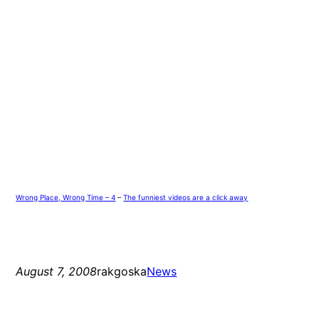
Wrong Place, Wrong Time – 4
–
The funniest videos are a click away
August 7, 2008
rakgoska
News