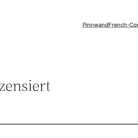
Pinnwand
French-Co
 zensiert