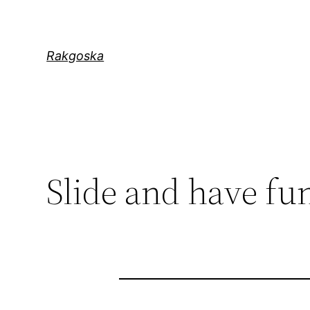
Zum
Inhalt
springen
Rakgoska
Slide and have fu