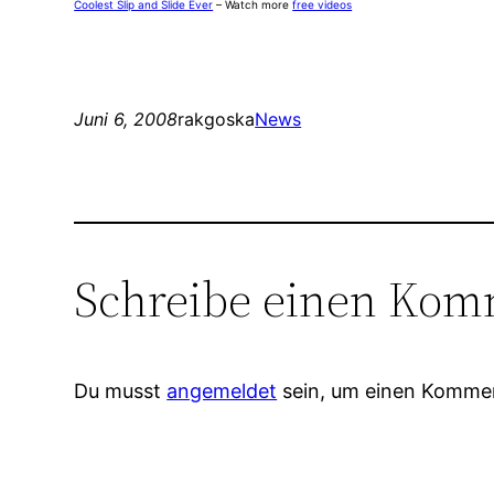
Coolest Slip and Slide Ever
– Watch more
free videos
Juni 6, 2008
rakgoska
News
Schreibe einen Kom
Du musst
angemeldet
sein, um einen Komme