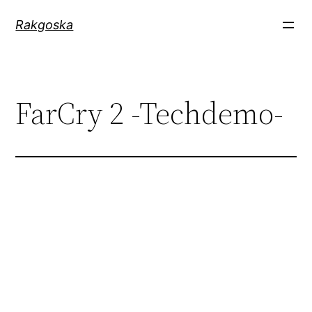
Zum
Rakgoska
Inhalt
springen
FarCry 2 -Techdemo-