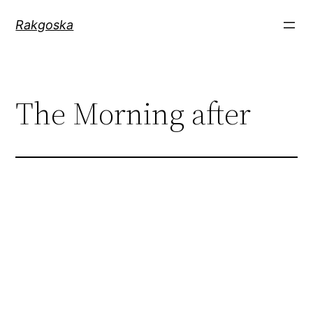
Zum
Rakgoska
Inhalt
springen
The Morning after