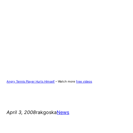
Angry Tennis Player Hurts Himself
– Watch more
free videos
April 3, 2008
rakgoska
News