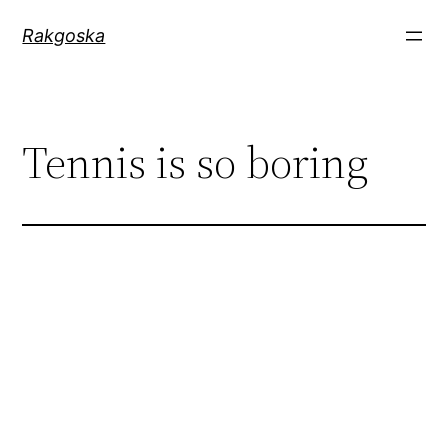
Zum
Rakgoska
Inhalt
springen
Tennis is so boring