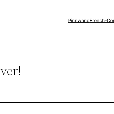
Pinnwand
French-Co
ver!