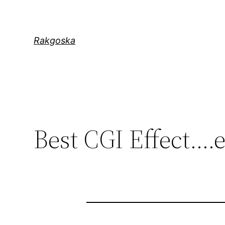
Zum
Inhalt
springen
Rakgoska
Best CGI Effect….e