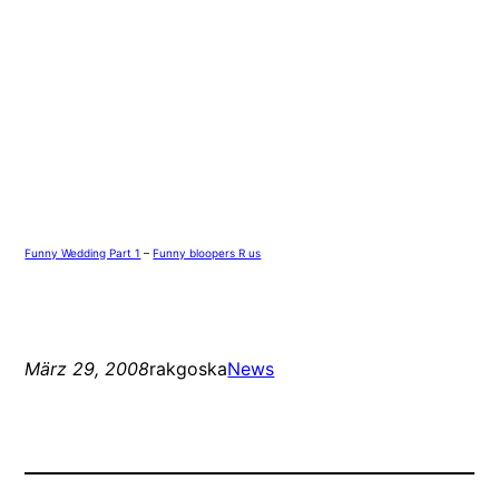
Funny Wedding Part 1
–
Funny bloopers R us
März 29, 2008
rakgoska
News