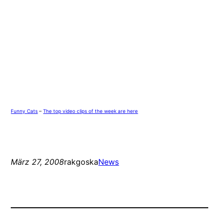
Funny Cats
–
The top video clips of the week are here
März 27, 2008
rakgoska
News