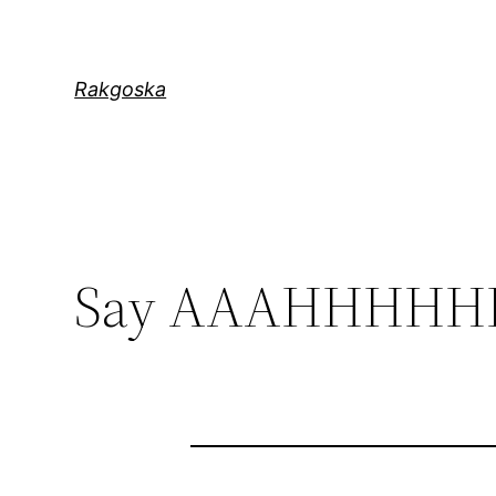
Zum
Inhalt
springen
Rakgoska
Say AAAHHHHH