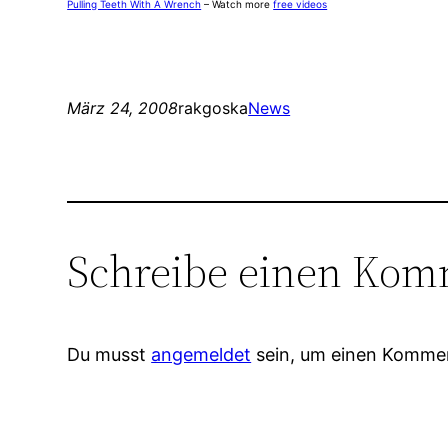
Pulling Teeth With A Wrench
– Watch more
free videos
März 24, 2008
rakgoska
News
Schreibe einen Kom
Du musst
angemeldet
sein, um einen Komme