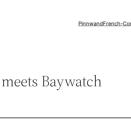
Pinnwand
French-Co
t meets Baywatch