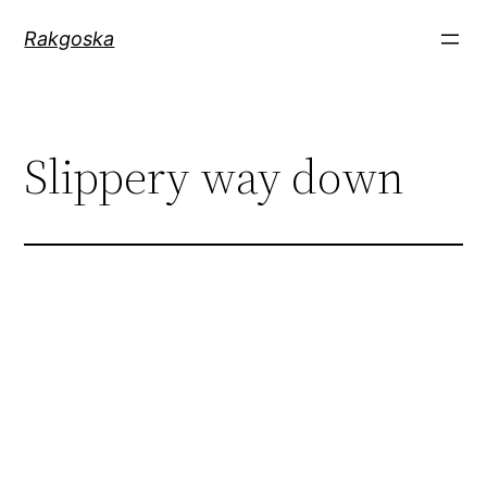
Zum
Rakgoska
Inhalt
springen
Slippery way down