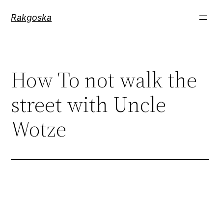
Zum
Rakgoska
Inhalt
springen
How To not walk the
street with Uncle
Wotze