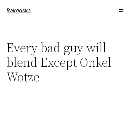
Zum
Rakgoska
Inhalt
springen
Every bad guy will
blend Except Onkel
Wotze