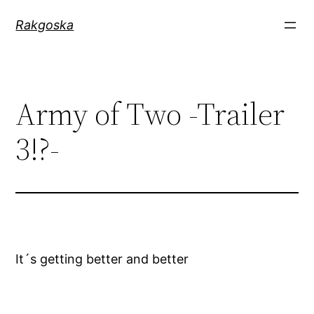
Zum
Rakgoska
Inhalt
springen
Army of Two -Trailer
3!?-
It´s getting better and better