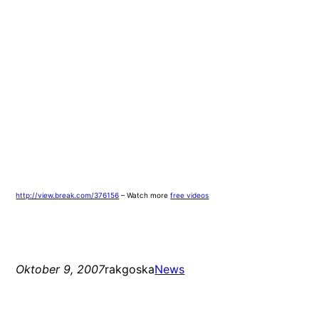
http://view.break.com/376156
– Watch more
free videos
Oktober 9, 2007
rakgoska
News