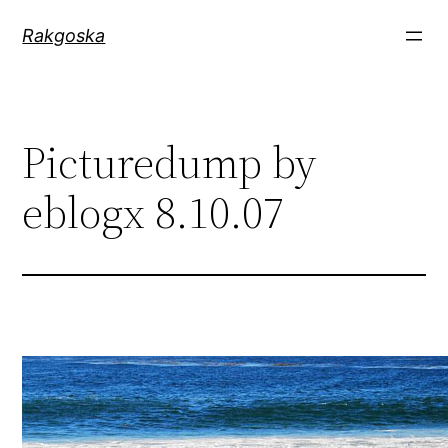
Zum
Rakgoska
Inhalt
springen
Picturedump by
eblogx 8.10.07