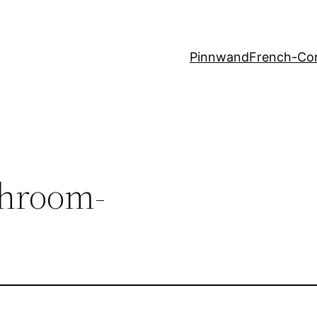
Pinnwand
French-Co
throom-