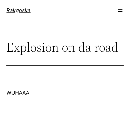
Zum
Rakgoska
Inhalt
springen
Explosion on da road
WUHAAA