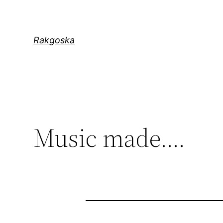
Zum
Inhalt
springen
Rakgoska
Music made….