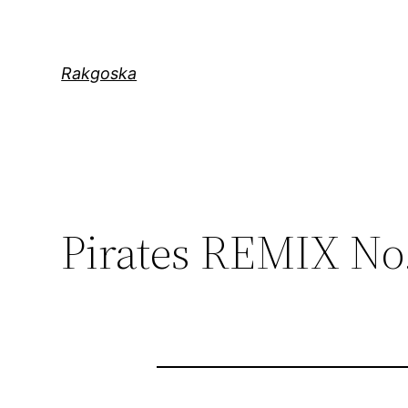
Zum
Inhalt
springen
Rakgoska
Pirates REMIX No.