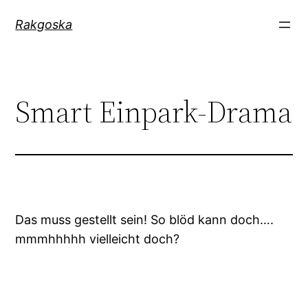
Zum
Rakgoska
Inhalt
springen
Smart Einpark-Drama
Das muss gestellt sein! So blöd kann doch….
mmmhhhhh vielleicht doch?