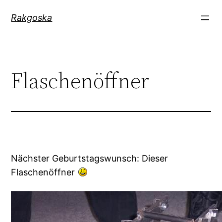
Zum
Rakgoska
Inhalt
springen
Flaschenöffner
Nächster Geburtstagswunsch: Dieser
Flaschenöffner